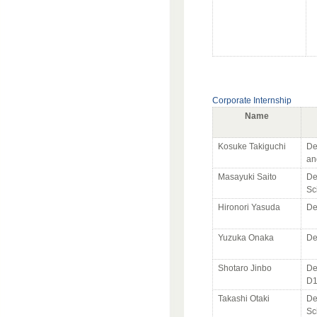
Corporate Internship
Name
Kosuke Takiguchi
De
an
Masayuki Saito
De
Sc
Hironori Yasuda
De
Yuzuka Onaka
De
Shotaro Jinbo
De
D
Takashi Otaki
De
Sc