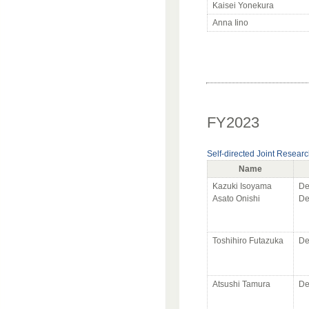
Kaisei Yonekura
Anna Iino
FY2023
Self-directed Joint Resear
Name
Kazuki Isoyama
De
Asato Onishi
De
Toshihiro Futazuka
De
Atsushi Tamura
De