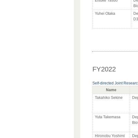
Eisuke Yasuo
De
Bi
Yuhei Otaka
De
D
FY2022
Self-directed Joint Resear
Name
Takahiko Sekine
Dep
Yuta Takemasa
Dep
Bio
Hironobu Yoshimi
Dep