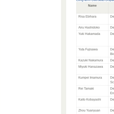
Long-term Overseas Dispa
Name
Risa Ebihara
De
Airu Hashidoko
De
Yuki Hakamada
De
Yuta Fujisawa
De
Bi
Kazuki Nakamura
De
Miyuki Hanazawa
De
Kumpei Imamura
De
Sc
Rei Tamaki
De
En
Kaito Kobayashi
De
Zhou Yuanyuan
De