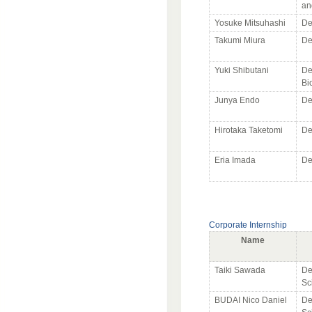
an
Yosuke Mitsuhashi
De
Takumi Miura
De
Yuki Shibutani
De
Bi
Junya Endo
De
Hirotaka Taketomi
De
Eria Imada
De
Corporate Internship
Name
Taiki Sawada
De
Sc
BUDAI Nico Daniel
De