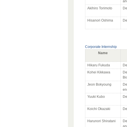
an
Akihiro Torimoto
De
Hisanori Oshima
De
Corporate Internship
Name
Hikaru Fukuda
De
Kohei Kikkawa
De
Bi
Jeon Bokyoung
De
en
Yuuki Kubo
De
Koichi Okazaki
De
Harunori Shiratani
De
an