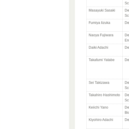
Sc
Masayuki Sasaki
De
Sc
Fumiya Iizuka
De
Naoya Fujiwara
De
En
Daiki Adachi
De
Takafumi Yatabe
De
Sei Takizawa
De
Sc
Takahiro Hashimoto
De
Sc
Keiichi Yano
De
Bi
Kiyohiro Adachi
De