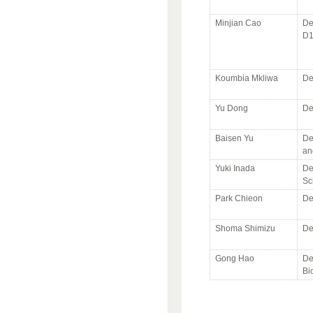
Minjian Cao
De
D
Koumbia Mkliwa
De
Yu Dong
De
Baisen Yu
De
an
Yuki Inada
De
Sc
Park Chieon
De
Shoma Shimizu
De
Gong Hao
De
Bi