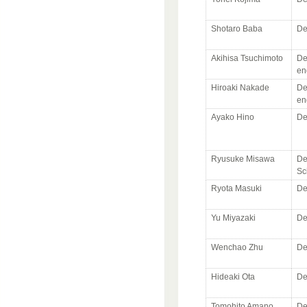
Shotaro Baba
De
Akihisa Tsuchimoto
De
en
Hiroaki Nakade
De
en
Ayako Hino
De
Ryusuke Misawa
De
Sc
Ryota Masuki
De
Yu Miyazaki
De
Wenchao Zhu
De
Hideaki Ota
De
Tomohito Amano
De