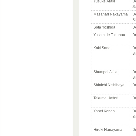
Yusuke Araki
De
Sc
Masanari Nakayama
De
Bi
Sota Yoshida
De
Yoshihide Tokunou
De
Koki Sano
De
Bi
Shumpei Akita
De
Bi
Shinichi Nishihaya
De
Takuma Hattori
De
Yohei Kondo
De
Bi
Hiroki Hanayama
De