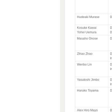
Hudeaki Murase
D
Kosuke Kawai
D
Yohei Uemura
D
Masaho Onose
D
Zihao Zhao
D
I
Wenbo Lin
D
I
Yasutoshi Jimbo
D
I
Haruko Toyama
D
Alex Hiro Mayo
D