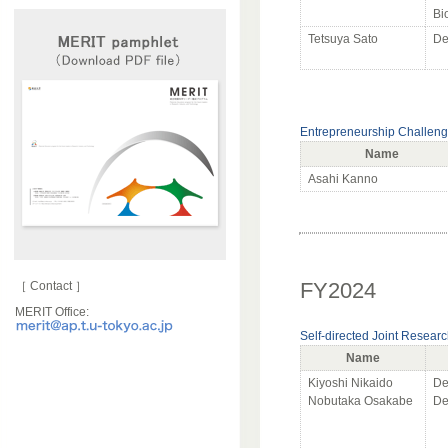
Bi
Tetsuya Sato
De
Entrepreneurship Challen
Name
Asahi Kanno
FY2024
［ Contact ］
MERIT Office:
Self-directed Joint Resear
Name
Kiyoshi Nikaido
De
Nobutaka Osakabe
De