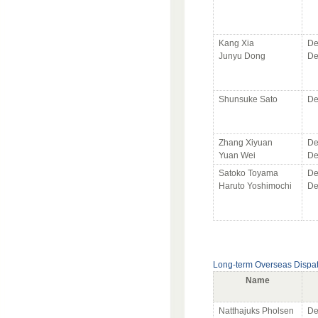
Kang Xia
De
Junyu Dong
De
Shunsuke Sato
De
Zhang Xiyuan
De
Yuan Wei
De
Satoko Toyama
De
Haruto Yoshimochi
De
Long-term Overseas Dispa
Name
Natthajuks Pholsen
De