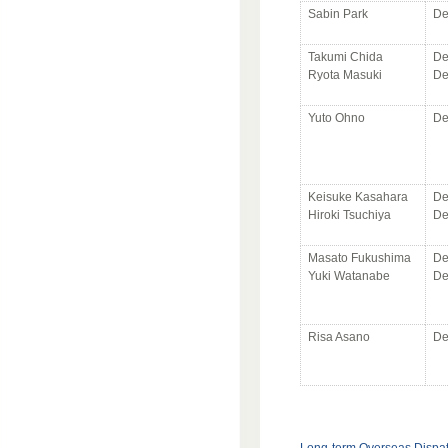
Sabin Park
De
Takumi Chida
De
Ryota Masuki
De
Yuto Ohno
De
Keisuke Kasahara
De
Hiroki Tsuchiya
De
Masato Fukushima
De
Yuki Watanabe
De
Risa Asano
De