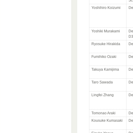
Sc
Yoshihiro Koizumi
De
Yoshiki Murakami
De
D
Ryosuke Hirakida
De
Fumihiko Ozaki
De
Takuya Kamijima
De
Taro Sawada
De
Lingfei Zhang
De
Tomonao Araki
De
Kousuke Kumasaki
De