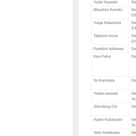
Yudai Hayashi
De
Masahiro Kaneko
De
D
Yuiga Nakamura
De
D
Takahiro Inoue
De
En
Fumihiro Ishikawa
De
Kiyu Fukui
De
So Kunisada
De
Yutaka Iwasaki
De
Sc
Zhendong Chi
De
Ayuko Kobayashi
De
Sc
Seiji Yoshikawa
De