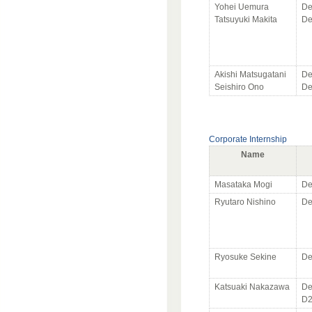
Yohei Uemura
De
Tatsuyuki Makita
De
Akishi Matsugatani
De
Seishiro Ono
De
Corporate Internship
Name
Masataka Mogi
De
Ryutaro Nishino
De
Ryosuke Sekine
De
Katsuaki Nakazawa
De
D