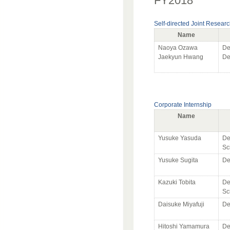
FY2018
Self-directed Joint Resear
Name
Naoya Ozawa
De
Jaekyun Hwang
De
Corporate Internship
Name
Yusuke Yasuda
De
Sc
Yusuke Sugita
De
Kazuki Tobita
De
Sc
Daisuke Miyafuji
De
Hitoshi Yamamura
De