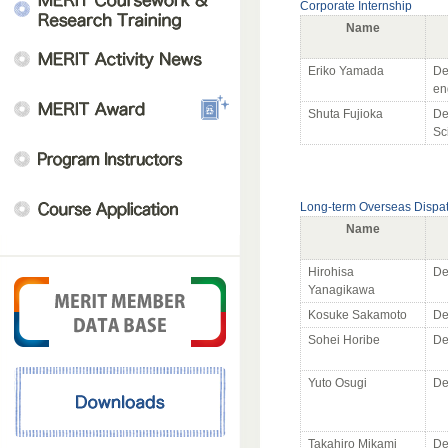
Corporate Internship
Name
Eriko Yamada
De
en
Shuta Fujioka
De
Sc
Long-term Overseas Dispa
Name
Hirohisa
De
Yanagikawa
Kosuke Sakamoto
De
Sohei Horibe
De
Yuto Osugi
De
Takahiro Mikami
De