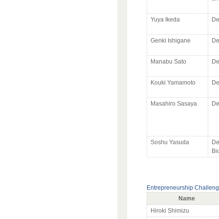
Yuya Ikeda
De
Genki Ishigane
De
Manabu Sato
De
Kouki Yamamoto
De
Masahiro Sasaya
De
Soshu Yasuda
De
Bi
Entrepreneurship Challen
Name
Hiroki Shimizu