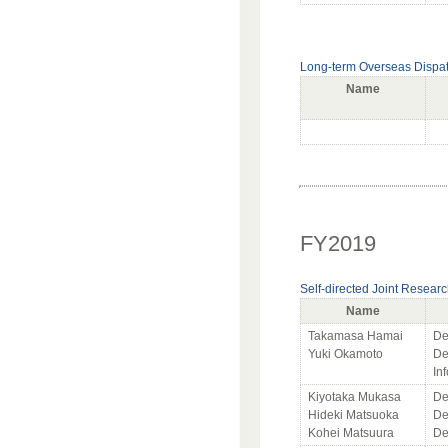
Long-term Overseas Dispa
Name
FY2019
Self-directed Joint Resear
Name
Takamasa Hamai
De
Yuki Okamoto
De
In
Kiyotaka Mukasa
De
Hideki Matsuoka
De
Kohei Matsuura
De