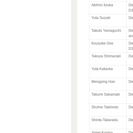
Akihiro Iizuka
De
D
Yuta Suzuki
De
Takuto Yamaguchi
De
an
Kousuke Ooe
De
D
Takuya Shimazaki
De
Yuta Kataoka
De
Mengying Han
De
Takumi Sakamaki
De
Shohei Takimoto
De
Shinta Takarada
De
Yohei Kojima
De