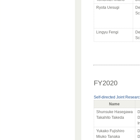
Ryota Uesugi
De
Sc
Lingyu Fengi
De
Sc
FY2020
Self-directed Joint Resear
Name
Shunsuke Hasegawa
D
Takahito Takeda
D
I
Yukako Fujishiro
D
Miuko Tanaka
D