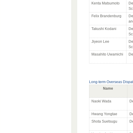
Kenta Matsumoto
De
Sc
Felix Brandenburg
De
an
Takushi Kodani
De
Sc
Jiyeon Lee
De
Sc
Masahito Uwamichi
De
Long-term Overseas Dispa
Name
Naoki Wada
De
Hwang Yongtae
De
Shota Suetsugu
De