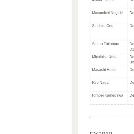
Ikuma Tateishi
De
Masamichi Negishi
De
Seishiro Ono
De
Satoru Fukuhara
De
D
Michihisa Ueda
De
Bi
Masashi Hosoi
De
Ryo Nagai
De
Rimpei Kamegawa
De