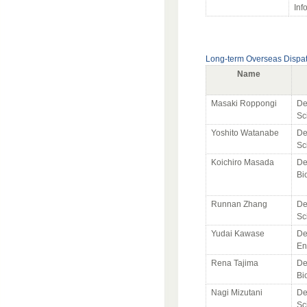
Inf
Long-term Overseas Dispa
Name
Masaki Roppongi
De
Sc
Yoshito Watanabe
De
Sc
Koichiro Masada
De
Bi
Runnan Zhang
De
Sc
Yudai Kawase
De
En
Rena Tajima
De
Bi
Nagi Mizutani
De
Sc